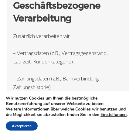
Geschäftsbezogene
Verarbeitung
Zusätzlich verarbeiten wir
– Vertragsdaten (z.B., Vertragsgegenstand,
Laufzeit, Kundenkategorie).
– Zahlungsdaten (z.B., Bankverbindung,
Zahlungshistorie)
Wir nutzen Cookies um Ihnen die bestmögliche
von unseren Kunden, Interessenten und
Benutzererfahrung auf unserer Webseite zu bieten
Weitere Informationen über welche Cookies wir benutzen und
Geschäftspartner zwecks Erbringung
die Möglichkeit sie abzustellen finden Sie in den
Einstellungen
.
vertraglicher Leistungen, Service und
Akzeptieren
Kundenpflege, Marketing, Werbung und