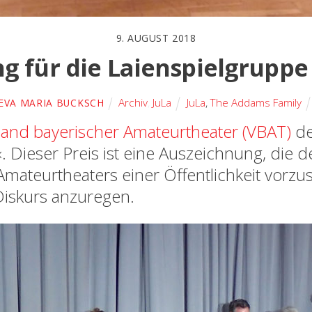
9. AUGUST 2018
g für die Laienspielgrupp
Archiv
,
JuLa
JuLa
,
The Addams Family
EVA MARIA BUCKSCH
and bayerischer Amateurtheater (VBAT)
de
 Dieser Preis ist eine Auszeichnung, die de
des Amateurtheaters einer Öffentlichkeit vorz
Diskurs anzuregen.