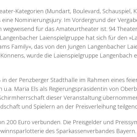
eater-Kategorien (Mundart, Boulevard, Schauspiel, K
s eine Nominierungsjury. Im Vordergrund der Vergabe
h wegweisend für das Amateurtheater ist. 94 Theater
angenbacher Laienspielgruppe hat sich für den »Lari
ams Family«, das von den Jungen Langenbacher Laie
Könnens, wurde die Laienspielgruppe Langenbach e.V
8 in der Penzberger Stadthalle im Rahmen eines feie
 u.a. Maria Els als Regierungspräsidentin von Oberb
e Schirmherrschaft dieser Veranstaltung übernomme
dschaft und Spielern an der Preisverleihung teilge
on 200 Euro verbunden. Die Preisgelder und Preissy
winnsparlotterie des Sparkassenverbandes Bayern. 