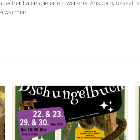
nbacher Laienspieler ein weiterer Ansporn, beseelt
 erwärmen.