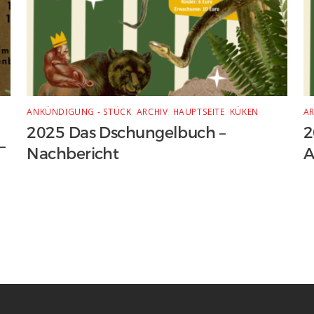
ANKÜNDIGUNG - STÜCK
,
ARCHIV
,
HAUPTSEITE
,
KÜKEN
AR
2025 Das Dschungelbuch –
2
–
Nachbericht
A