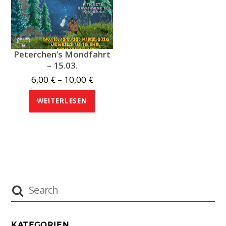
Peterchen’s Mondfahrt
– 15.03.
Preisspanne:
6,00
€
–
10,00
€
6,00 €
WEITERLESEN
bis
10,00 €
KATEGORIEN