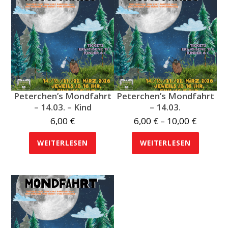
Peterchen’s Mondfahrt
Peterchen’s Mondfahrt
– 14.03. – Kind
– 14.03.
Preissp
6,00
€
6,00
€
–
10,00
€
6,00 €
WEITERLESEN
WEITERLESEN
bis
10,00 €